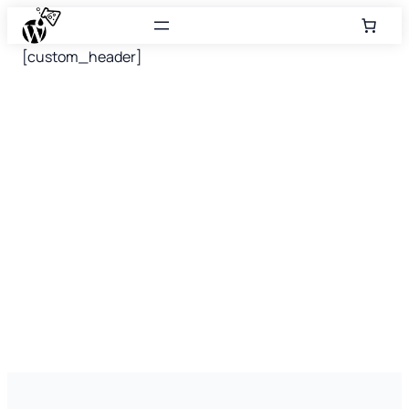
Saltar
al
[custom_header]
contenido